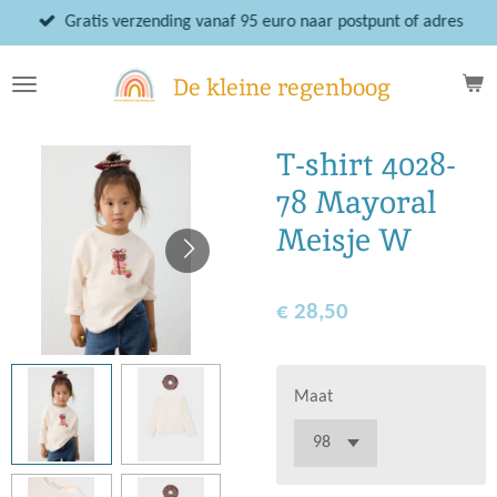
Ga
Gratis verzending vanaf 95 euro naar postpunt of adres
direct
naar
De kleine regenboog
de
hoofdinhoud
T-shirt 4028-
78 Mayoral
Meisje W
€ 28,50
Maat