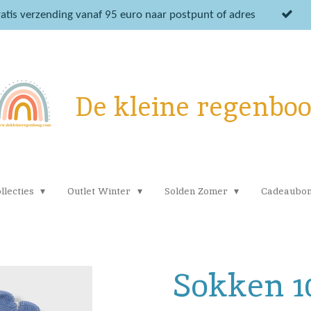
atis verzending vanaf 95 euro naar postpunt of adres
De kleine regenbo
llecties
Outlet Winter
Solden Zomer
Cadeaubo
Sokken 1