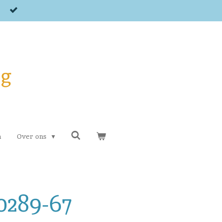
og
n
Over ons
0289-67