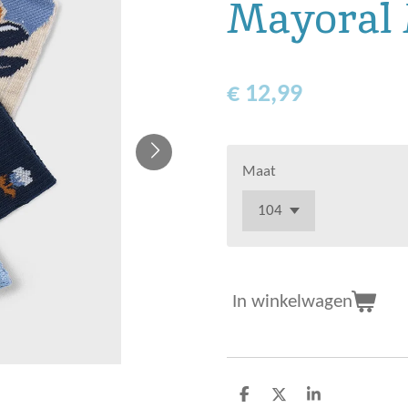
Mayoral 
€ 12,99
Maat
In winkelwagen
D
D
S