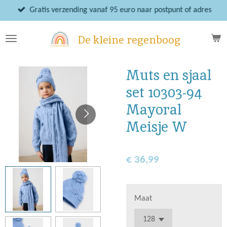
Ga
Gratis verzending vanaf 95 euro naar postpunt of adres
direct
naar
De kleine regenboog
de
hoofdinhoud
Muts en sjaal
set 10303-94
Mayoral
Meisje W
€ 36,99
Maat