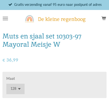
Ga
Gratis verzending vanaf 95 euro naar postpunt of adres
direct
naar
De kleine regenboog
de
hoofdinhoud
Muts en sjaal set 10303-97
Mayoral Meisje W
€ 36,99
Maat