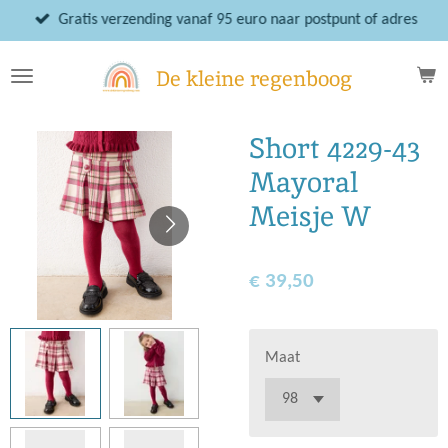
Ga
Gratis verzending vanaf 95 euro naar postpunt of adres
direct
naar
De kleine regenboog
de
hoofdinhoud
Short 4229-43
Mayoral
Meisje W
€ 39,50
Maat