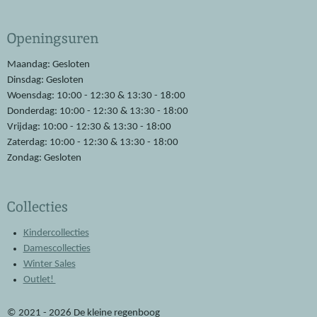
a
h
c
a
e
t
Openingsuren
b
s
o
A
o
p
Maandag: Gesloten
k
p
Dinsdag: Gesloten
Woensdag: 10:00 - 12:30 & 13:30 - 18:00
Donderdag: 10:00 - 12:30 & 13:30 - 18:00
Vrijdag: 10:00 - 12:30 & 13:30 - 18:00
Zaterdag: 10:00 - 12:30 & 13:30 - 18:00
Zondag: Gesloten
Collecties
Kindercollecties
Damescollecties
Winter Sales
Outlet!
© 2021 - 2026 De kleine regenboog