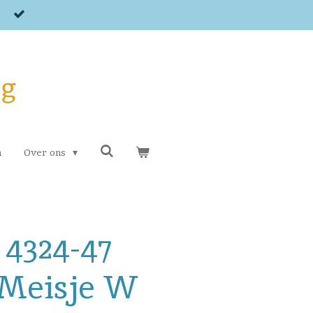
og
n
Over ons
 4324-47
Meisje W