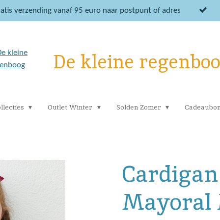
atis verzending vanaf 95 euro naar postpunt of adres
De kleine regenbo
llecties
Outlet Winter
Solden Zomer
Cadeaubo
Cardigan
Mayoral 