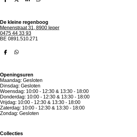
D
D
S
D
e
e
h
e
l
e
a
l
e
l
r
e
n
e
n
De kleine regenboog
Menenstraat 31, 8900 Ieper
0475 44 33 93
BE 0891.510.271
F
W
a
h
c
a
e
t
b
s
Openingsuren
o
A
Maandag: Gesloten
o
p
Dinsdag: Gesloten
k
p
Woensdag: 10:00 - 12:30 & 13:30 - 18:00
Donderdag: 10:00 - 12:30 & 13:30 - 18:00
Vrijdag: 10:00 - 12:30 & 13:30 - 18:00
Zaterdag: 10:00 - 12:30 & 13:30 - 18:00
Zondag: Gesloten
Collecties