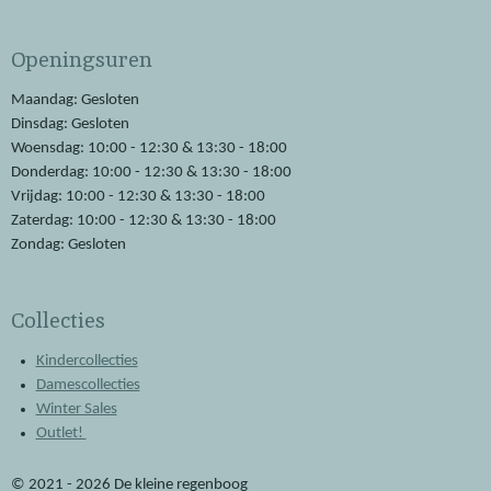
a
h
c
a
e
t
Openingsuren
b
s
o
A
o
p
Maandag: Gesloten
k
p
Dinsdag: Gesloten
Woensdag: 10:00 - 12:30 & 13:30 - 18:00
Donderdag: 10:00 - 12:30 & 13:30 - 18:00
Vrijdag: 10:00 - 12:30 & 13:30 - 18:00
Zaterdag: 10:00 - 12:30 & 13:30 - 18:00
Zondag: Gesloten
Collecties
Kindercollecties
Damescollecties
Winter Sales
Outlet!
© 2021 - 2026 De kleine regenboog