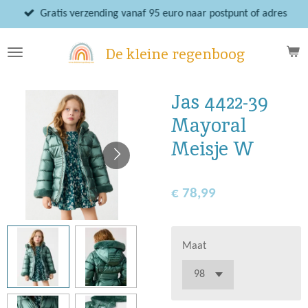
Ga
Gratis verzending vanaf 95 euro naar postpunt of adres
direct
naar
De kleine regenboog
de
hoofdinhoud
Jas 4422-39
Mayoral
Meisje W
€ 78,99
Maat