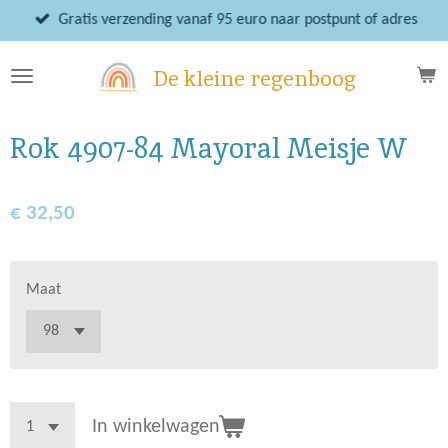
Ga
Gratis verzending vanaf 95 euro naar postpunt of adres
direct
naar
De kleine regenboog
de
hoofdinhoud
Rok 4907-84 Mayoral Meisje W
€ 32,50
Maat
In winkelwagen