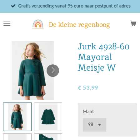
Ga
Gratis verzending vanaf 95 euro naar postpunt of adres
direct
naar
De kleine regenboog
de
hoofdinhoud
Jurk 4928-60
Mayoral
Meisje W
€ 53,99
Maat