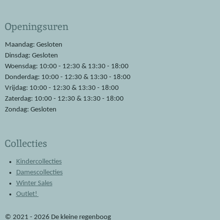
a
h
c
a
e
t
Openingsuren
b
s
o
A
o
p
Maandag: Gesloten
k
p
Dinsdag: Gesloten
Woensdag: 10:00 - 12:30 & 13:30 - 18:00
Donderdag: 10:00 - 12:30 & 13:30 - 18:00
Vrijdag: 10:00 - 12:30 & 13:30 - 18:00
Zaterdag: 10:00 - 12:30 & 13:30 - 18:00
Zondag: Gesloten
Collecties
Kindercollecties
Damescollecties
Winter Sales
Outlet!
© 2021 - 2026 De kleine regenboog