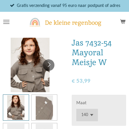
Ga
Gratis verzending vanaf 95 euro naar postpunt of adres
direct
naar
De kleine regenboog
de
hoofdinhoud
Jas 7432-54
Mayoral
Meisje W
€ 53,99
Maat