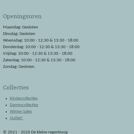
a
h
c
a
e
t
Openingsuren
b
s
o
A
o
p
Maandag: Gesloten
k
p
Dinsdag: Gesloten
Woensdag: 10:00 - 12:30 & 13:30 - 18:00
Donderdag: 10:00 - 12:30 & 13:30 - 18:00
Vrijdag: 10:00 - 12:30 & 13:30 - 18:00
Zaterdag: 10:00 - 12:30 & 13:30 - 18:00
Zondag: Gesloten
Collecties
Kindercollecties
Damescollecties
Winter Sales
Outlet!
© 2021 - 2026 De kleine regenboog