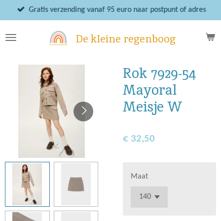
Ga
Gratis verzending vanaf 95 euro naar postpunt of adres
direct
naar
De kleine regenboog
de
hoofdinhoud
Rok 7929-54
Mayoral
Meisje W
€ 32,50
Maat