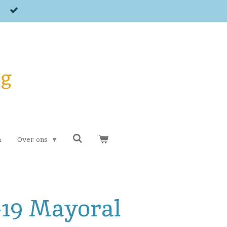
og
n
Over ons
-19 Mayoral