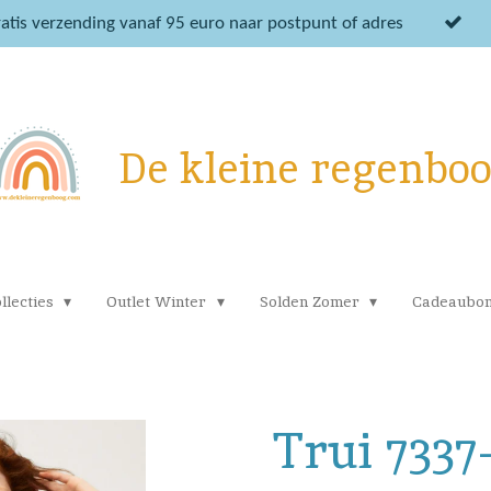
atis verzending vanaf 95 euro naar postpunt of adres
De kleine regenbo
llecties
Outlet Winter
Solden Zomer
Cadeaubo
Trui 7337