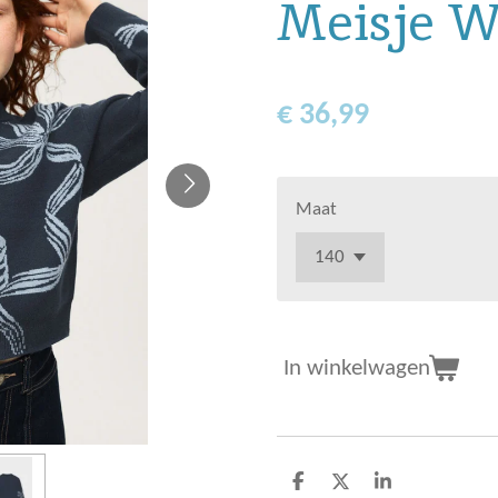
Meisje 
€ 36,99
Maat
In winkelwagen
D
D
S