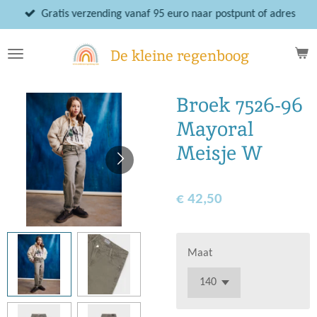
Ga
Gratis verzending vanaf 95 euro naar postpunt of adres
direct
naar
De kleine regenboog
de
hoofdinhoud
Broek 7526-96
Mayoral
Meisje W
€ 42,50
Maat