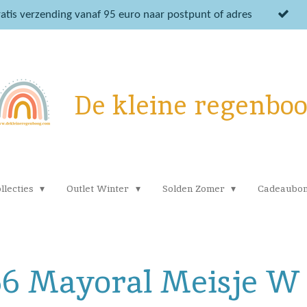
atis verzending vanaf 95 euro naar postpunt of adres
De kleine regenbo
llecties
Outlet Winter
Solden Zomer
Cadeaubo
-66 Mayoral Meisje W