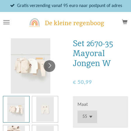
Ga
Gratis verzending vanaf 95 euro naar postpunt of adres
direct
naar
De kleine regenboog
de
hoofdinhoud
Set 2670-35
Mayoral
Jongen W
€ 50,99
Maat