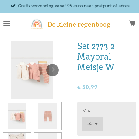
Ga
Gratis verzending vanaf 95 euro naar postpunt of adres
direct
naar
De kleine regenboog
de
hoofdinhoud
Set 2773-2
Mayoral
Meisje W
€ 50,99
Maat