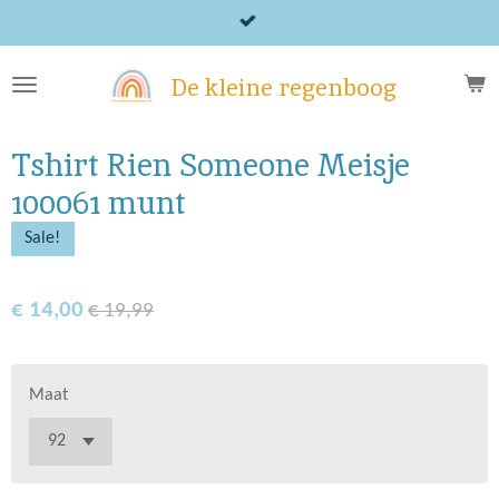
Ga
direct
naar
De kleine regenboog
de
hoofdinhoud
Tshirt Rien Someone Meisje
100061 munt
Sale!
€ 14,00
€ 19,99
Maat