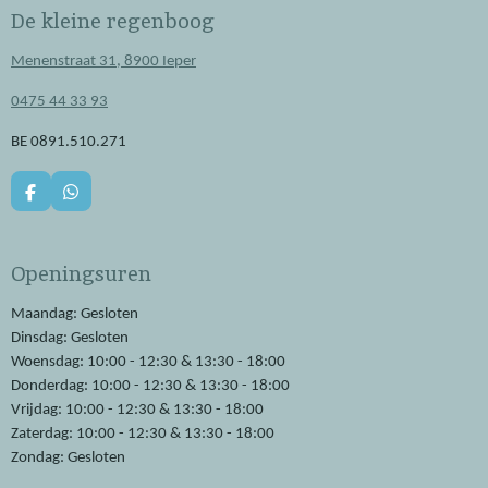
De kleine regenboog
Menenstraat 31, 8900 Ieper
0475 44 33 93
BE 0891.510.271
F
W
a
h
c
a
e
t
Openingsuren
b
s
o
A
o
p
Maandag: Gesloten
k
p
Dinsdag: Gesloten
Woensdag: 10:00 - 12:30 & 13:30 - 18:00
Donderdag: 10:00 - 12:30 & 13:30 - 18:00
Vrijdag: 10:00 - 12:30 & 13:30 - 18:00
Zaterdag: 10:00 - 12:30 & 13:30 - 18:00
Zondag: Gesloten