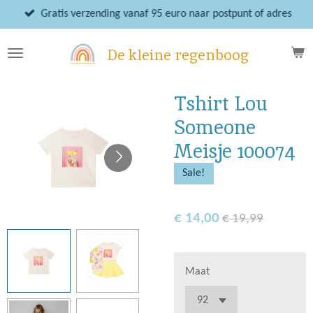
Ga
Gratis verzending vanaf 95 euro naar postpunt of adres
direct
naar
De kleine regenboog
de
hoofdinhoud
Tshirt Lou
Someone
Meisje 100074
Sale!
€ 14,00
€ 19,99
Maat