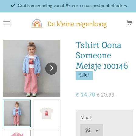
Ga
Gratis verzending vanaf 95 euro naar postpunt of adres
direct
naar
De kleine regenboog
de
hoofdinhoud
Tshirt Oona
Someone
Meisje 100146
Sale!
€ 14,70
€ 20,99
Maat