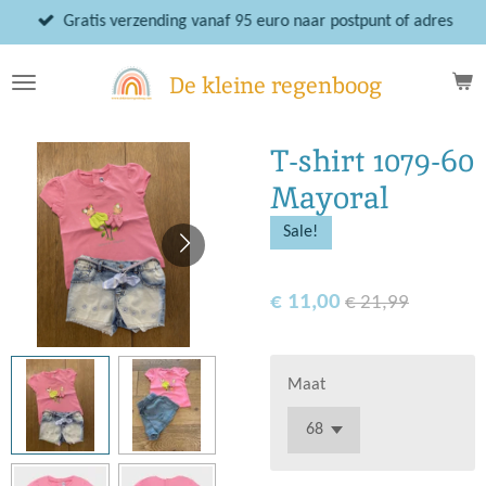
Ga
Gratis verzending vanaf 95 euro naar postpunt of adres
direct
naar
De kleine regenboog
de
hoofdinhoud
T-shirt 1079-60
Mayoral
Sale!
€ 11,00
€ 21,99
Maat