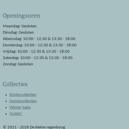
a
h
c
a
e
t
Openingsuren
b
s
o
A
o
p
Maandag: Gesloten
k
p
Dinsdag: Gesloten
Woensdag: 10:00 - 12:30 & 13:30 - 18:00
Donderdag: 10:00 - 12:30 & 13:30 - 18:00
Vrijdag: 10:00 - 12:30 & 13:30 - 18:00
Zaterdag: 10:00 - 12:30 & 13:30 - 18:00
Zondag: Gesloten
Collecties
Kindercollecties
Damescollecties
Winter Sales
Outlet!
© 2021 - 2026 De kleine regenboog