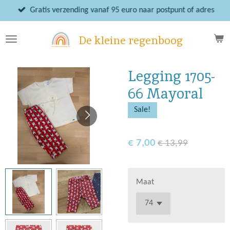
Ga
Gratis verzending vanaf 95 euro naar postpunt of adres
direct
naar
De kleine regenboog
de
hoofdinhoud
Legging 1705-
66 Mayoral
Sale!
€ 7,00
€ 13,99
Maat