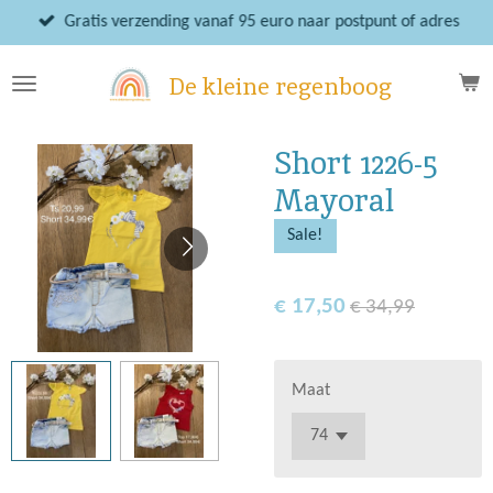
Ga
Gratis verzending vanaf 95 euro naar postpunt of adres
direct
naar
De kleine regenboog
de
hoofdinhoud
Short 1226-5
Mayoral
Sale!
€ 17,50
€ 34,99
Maat