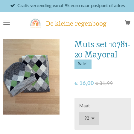
Ga
Gratis verzending vanaf 95 euro naar postpunt of adres
direct
naar
De kleine regenboog
de
hoofdinhoud
Muts set 10781-
20 Mayoral
Sale!
€ 16,00
€ 31,99
Maat