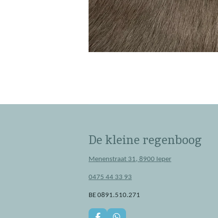
De kleine regenboog
Menenstraat 31, 8900 Ieper
0475 44 33 93
BE 0891.510.271