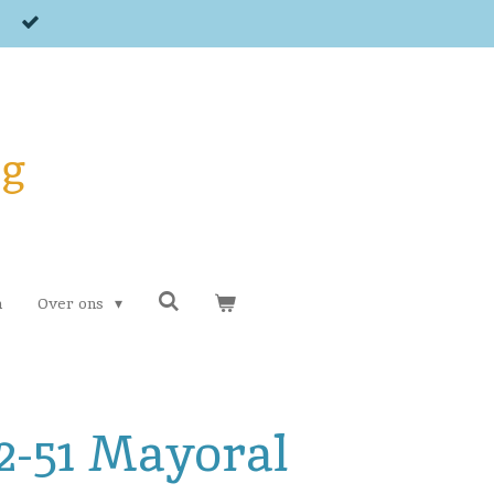
og
n
Over ons
2-51 Mayoral