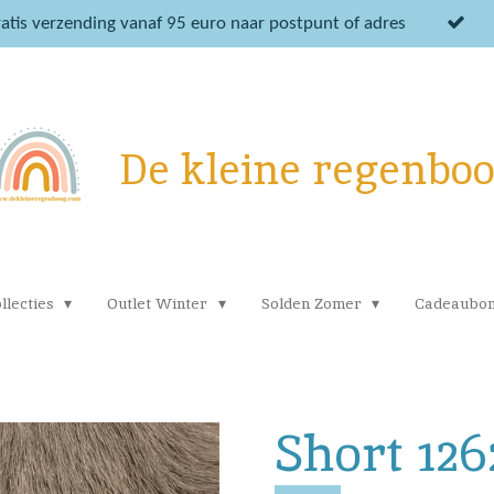
atis verzending vanaf 95 euro naar postpunt of adres
De kleine regenbo
llecties
Outlet Winter
Solden Zomer
Cadeaubo
Short 126