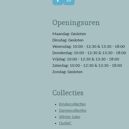
F
W
a
h
c
a
e
t
Openingsuren
b
s
o
A
o
p
Maandag: Gesloten
k
p
Dinsdag: Gesloten
Woensdag: 10:00 - 12:30 & 13:30 - 18:00
Donderdag: 10:00 - 12:30 & 13:30 - 18:00
Vrijdag: 10:00 - 12:30 & 13:30 - 18:00
Zaterdag: 10:00 - 12:30 & 13:30 - 18:00
Zondag: Gesloten
Collecties
Kindercollecties
Damescollecties
Winter Sales
Outlet!