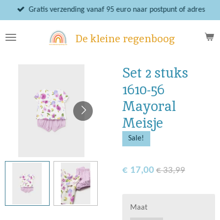
Ga
Gratis verzending vanaf 95 euro naar postpunt of adres
direct
naar
De kleine regenboog
de
hoofdinhoud
Set 2 stuks
1610-56
Mayoral
Meisje
Sale!
€ 17,00
€ 33,99
Maat