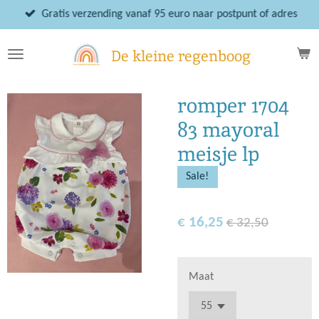
Ga
Gratis verzending vanaf 95 euro naar postpunt of adres
direct
naar
De kleine regenboog
de
hoofdinhoud
romper 1704
83 mayoral
meisje lp
Sale!
€ 16,25
€ 32,50
Maat