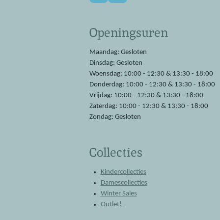
a
h
c
a
e
t
Openingsuren
b
s
o
A
o
p
Maandag: Gesloten
k
p
Dinsdag: Gesloten
Woensdag: 10:00 - 12:30 & 13:30 - 18:00
Donderdag: 10:00 - 12:30 & 13:30 - 18:00
Vrijdag: 10:00 - 12:30 & 13:30 - 18:00
Zaterdag: 10:00 - 12:30 & 13:30 - 18:00
Zondag: Gesloten
Collecties
Kindercollecties
Damescollecties
Winter Sales
Outlet!