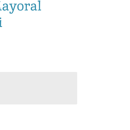
Mayoral
i