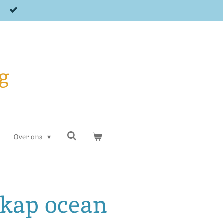
g
Over ons
 kap ocean