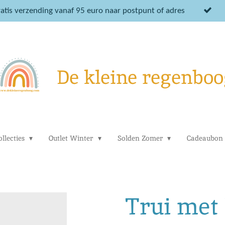
atis verzending vanaf 95 euro naar postpunt of adres
De kleine regenboo
llecties
Outlet Winter
Solden Zomer
Cadeaubon
Trui met