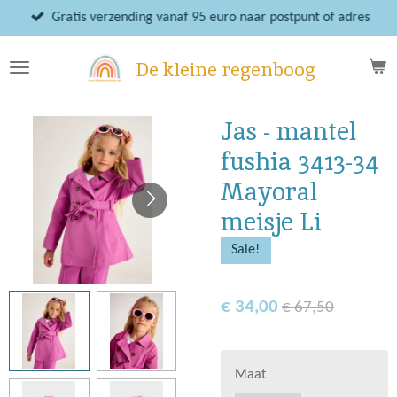
Ga
Gratis verzending vanaf 95 euro naar postpunt of adres
direct
naar
De kleine regenboog
de
hoofdinhoud
Jas - mantel
fushia 3413-34
Mayoral
meisje Li
Sale!
€ 34,00
€ 67,50
Maat