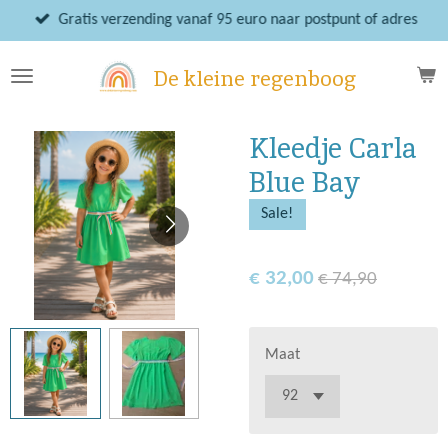
Ga
Gratis verzending vanaf 95 euro naar postpunt of adres
direct
naar
De kleine regenboog
de
hoofdinhoud
Kleedje Carla
Blue Bay
Sale!
€ 32,00
€ 74,90
Maat