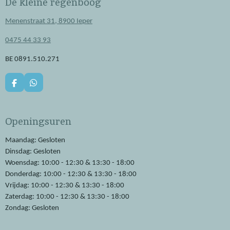
De kleine regenboog
Menenstraat 31, 8900 Ieper
0475 44 33 93
BE 0891.510.271
F
W
a
h
c
a
e
t
Openingsuren
b
s
o
A
o
p
Maandag: Gesloten
k
p
Dinsdag: Gesloten
Woensdag: 10:00 - 12:30 & 13:30 - 18:00
Donderdag: 10:00 - 12:30 & 13:30 - 18:00
Vrijdag: 10:00 - 12:30 & 13:30 - 18:00
Zaterdag: 10:00 - 12:30 & 13:30 - 18:00
Zondag: Gesloten