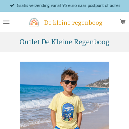
Ga
Gratis verzending vanaf 95 euro naar postpunt of adres
direct
naar
De kleine regenboog
de
hoofdinhoud
Outlet De Kleine Regenboog