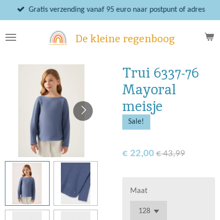
Ga
Gratis verzending vanaf 95 euro naar postpunt of adres
direct
naar
De kleine regenboog
de
hoofdinhoud
Trui 6337-76
Mayoral
meisje
Sale!
€ 22,00
€ 43,99
Maat