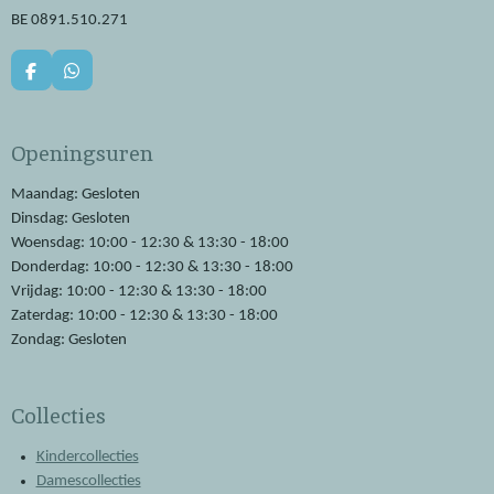
BE 0891.510.271
F
W
a
h
c
a
e
t
Openingsuren
b
s
o
A
o
p
Maandag: Gesloten
k
p
Dinsdag: Gesloten
Woensdag: 10:00 - 12:30 & 13:30 - 18:00
Donderdag: 10:00 - 12:30 & 13:30 - 18:00
Vrijdag: 10:00 - 12:30 & 13:30 - 18:00
Zaterdag: 10:00 - 12:30 & 13:30 - 18:00
Zondag: Gesloten
Collecties
Kindercollecties
Damescollecties