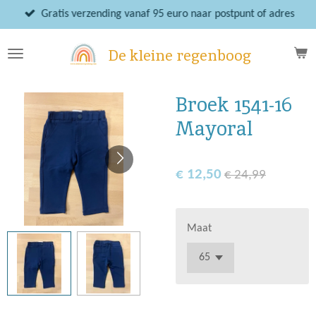
Ga
Gratis verzending vanaf 95 euro naar postpunt of adres
direct
naar
De kleine regenboog
de
hoofdinhoud
Broek 1541-16
Mayoral
€ 12,50
€ 24,99
Maat