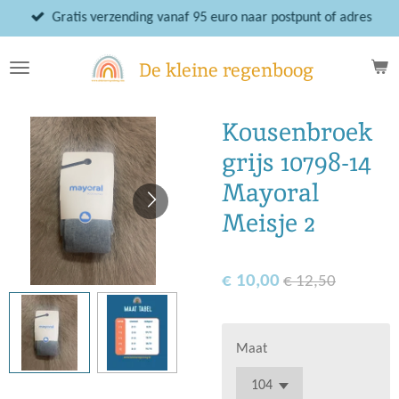
Ga
Gratis verzending vanaf 95 euro naar postpunt of adres
direct
naar
De kleine regenboog
de
hoofdinhoud
Kousenbroek
grijs 10798-14
Mayoral
Meisje 2
€ 10,00
€ 12,50
Maat