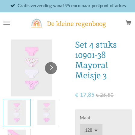
Ga
Gratis verzending vanaf 95 euro naar postpunt of adres
direct
naar
De kleine regenboog
de
hoofdinhoud
Set 4 stuks
10901-38
Mayoral
Meisje 3
€ 17,85
€ 25,50
Maat