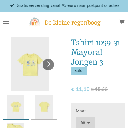
Ga
Gratis verzending vanaf 95 euro naar postpunt of adres
direct
naar
De kleine regenboog
de
hoofdinhoud
Tshirt 1059-31
Mayoral
Jongen 3
Sale!
€ 11,10
€ 18,50
Maat