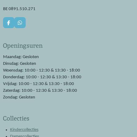
BE 0891.510.271
F
W
a
h
c
a
e
t
Openingsuren
b
s
o
A
o
p
Maandag: Gesloten
k
p
Dinsdag: Gesloten
Woensdag: 10:00 - 12:30 & 13:30 - 18:00
Donderdag: 10:00 - 12:30 & 13:30 - 18:00
Vrijdag: 10:00 - 12:30 & 13:30 - 18:00
Zaterdag: 10:00 - 12:30 & 13:30 - 18:00
Zondag: Gesloten
Collecties
Kindercollecties
Damescollecties