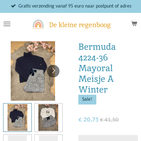
Ga
Gratis verzending vanaf 95 euro naar postpunt of adres
direct
naar
De kleine regenboog
de
hoofdinhoud
Bermuda
4224-36
Mayoral
Meisje A
Winter
Sale!
€ 20,75
€ 41,50