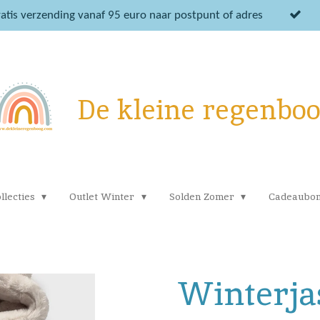
atis verzending vanaf 95 euro naar postpunt of adres
De kleine regenbo
llecties
Outlet Winter
Solden Zomer
Cadeaubo
Winterja