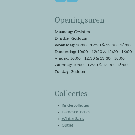
a
h
c
a
e
t
Openingsuren
b
s
o
A
o
p
Maandag: Gesloten
k
p
Dinsdag: Gesloten
Woensdag: 10:00 - 12:30 & 13:30 - 18:00
Donderdag: 10:00 - 12:30 & 13:30 - 18:00
Vrijdag: 10:00 - 12:30 & 13:30 - 18:00
Zaterdag: 10:00 - 12:30 & 13:30 - 18:00
Zondag: Gesloten
Collecties
Kindercollecties
Damescollecties
Winter Sales
Outlet!