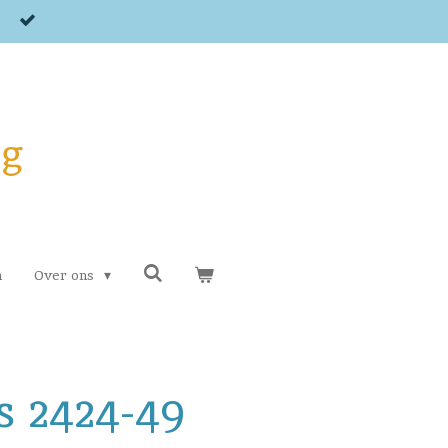
og
n
Over ons
s 2424-49