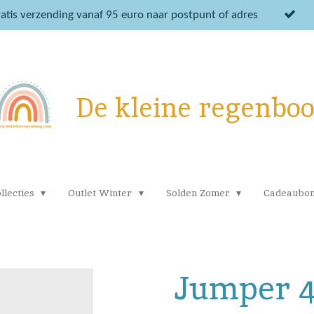
atis verzending vanaf 95 euro naar postpunt of adres
De kleine regenbo
llecties
Outlet Winter
Solden Zomer
Cadeaubo
Jumper 4