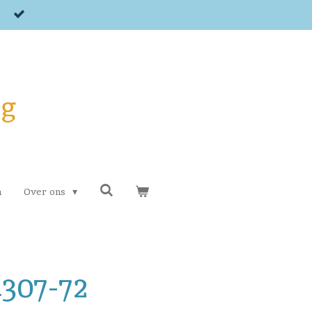
og
n
Over ons
307-72