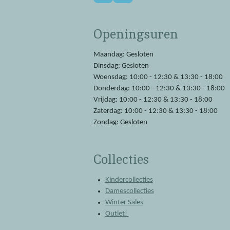
a
h
c
a
e
t
Openingsuren
b
s
o
A
o
p
Maandag: Gesloten
k
p
Dinsdag: Gesloten
Woensdag: 10:00 - 12:30 & 13:30 - 18:00
Donderdag: 10:00 - 12:30 & 13:30 - 18:00
Vrijdag: 10:00 - 12:30 & 13:30 - 18:00
Zaterdag: 10:00 - 12:30 & 13:30 - 18:00
Zondag: Gesloten
Collecties
Kindercollecties
Damescollecties
Winter Sales
Outlet!