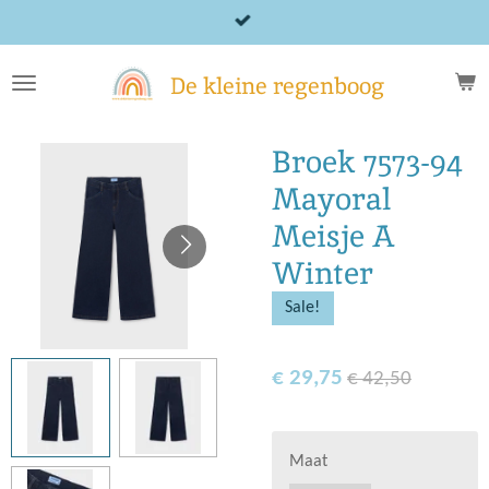
Ga
direct
naar
De kleine regenboog
de
hoofdinhoud
Broek 7573-94
Mayoral
Meisje A
Winter
Sale!
€ 29,75
€ 42,50
Maat