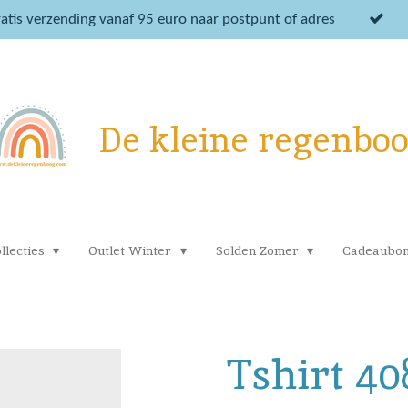
atis verzending vanaf 95 euro naar postpunt of adres
De kleine regenbo
llecties
Outlet Winter
Solden Zomer
Cadeaubo
Tshirt 40