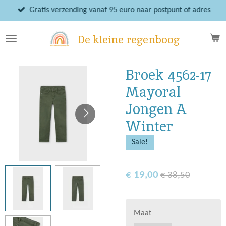
Ga
Gratis verzending vanaf 95 euro naar postpunt of adres
direct
naar
De kleine regenboog
de
hoofdinhoud
Broek 4562-17
Mayoral
Jongen A
Winter
Sale!
€ 19,00
€ 38,50
Maat