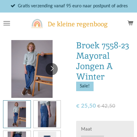
Ga
Gratis verzending vanaf 95 euro naar postpunt of adres
direct
naar
De kleine regenboog
de
hoofdinhoud
Broek 7558-23
Mayoral
Jongen A
Winter
Sale!
€ 25,50
€ 42,50
Maat