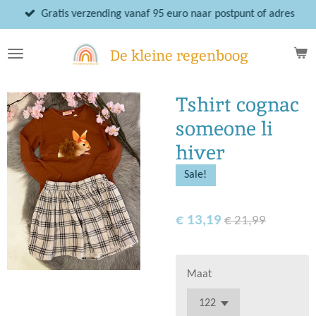
Ga
Gratis verzending vanaf 95 euro naar postpunt of adres
direct
naar
De kleine regenboog
de
hoofdinhoud
Tshirt cognac
someone li
hiver
Sale!
€ 13,19
€ 21,99
Maat