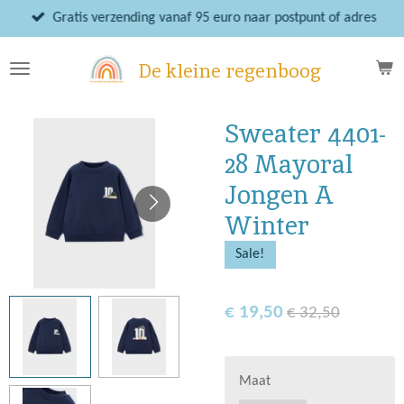
Ga
Gratis verzending vanaf 95 euro naar postpunt of adres
direct
naar
De kleine regenboog
de
hoofdinhoud
Sweater 4401-
28 Mayoral
Jongen A
Winter
Sale!
€ 19,50
€ 32,50
Maat