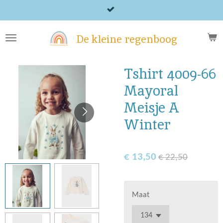
Ga
direct
naar
De kleine regenboog
de
hoofdinhoud
Tshirt 4009-66
Mayoral
Meisje A
Winter
€ 13,50
€ 22,50
Maat