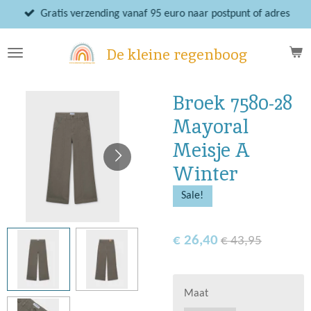
Ga
Gratis verzending vanaf 95 euro naar postpunt of adres
direct
naar
De kleine regenboog
de
hoofdinhoud
Broek 7580-28
Mayoral
Meisje A
Winter
Sale!
€ 26,40
€ 43,95
Maat