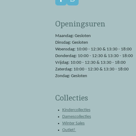
F
W
a
h
c
a
e
t
Openingsuren
b
s
o
A
o
p
Maandag: Gesloten
k
p
Dinsdag: Gesloten
Woensdag: 10:00 - 12:30 & 13:30 - 18:00
Donderdag: 10:00 - 12:30 & 13:30 - 18:00
Vrijdag: 10:00 - 12:30 & 13:30 - 18:00
Zaterdag: 10:00 - 12:30 & 13:30 - 18:00
Zondag: Gesloten
Collecties
Kindercollecties
Damescollecties
Winter Sales
Outlet!