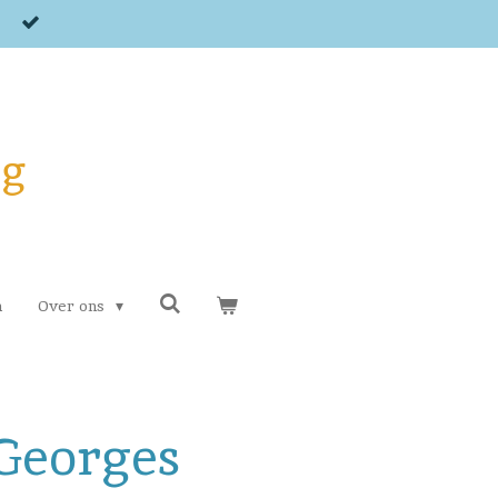
og
n
Over ons
Georges