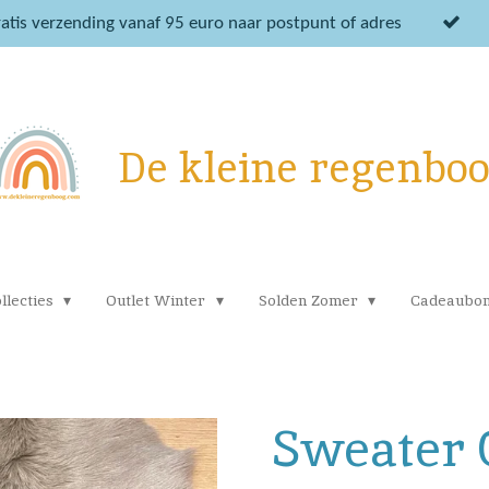
atis verzending vanaf 95 euro naar postpunt of adres
De kleine regenbo
llecties
Outlet Winter
Solden Zomer
Cadeaubo
Sweater 