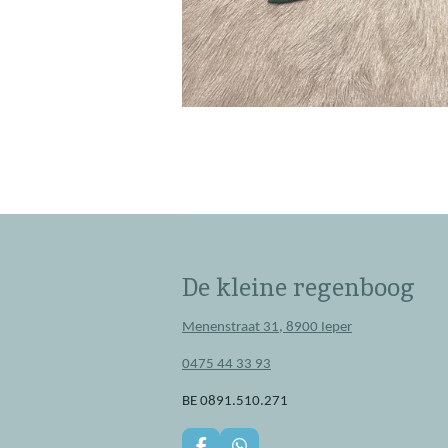
De kleine regenboog
Menenstraat 31, 8900 Ieper
0475 44 33 93
BE 0891.510.271