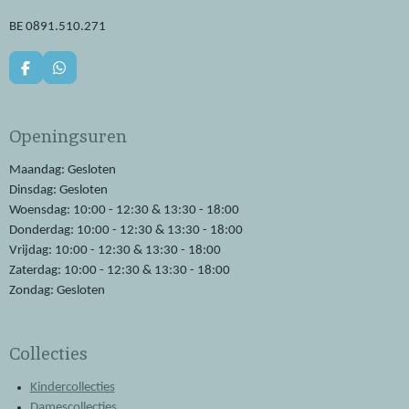
BE 0891.510.271
F
W
a
h
c
a
e
t
Openingsuren
b
s
o
A
o
p
Maandag: Gesloten
k
p
Dinsdag: Gesloten
Woensdag: 10:00 - 12:30 & 13:30 - 18:00
Donderdag: 10:00 - 12:30 & 13:30 - 18:00
Vrijdag: 10:00 - 12:30 & 13:30 - 18:00
Zaterdag: 10:00 - 12:30 & 13:30 - 18:00
Zondag: Gesloten
Collecties
Kindercollecties
Damescollecties