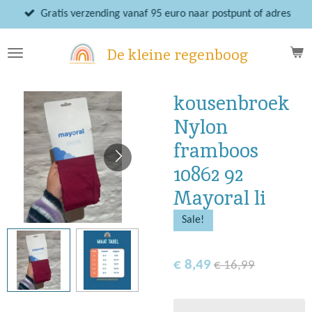
Ga
Gratis verzending vanaf 95 euro naar postpunt of adres
direct
naar
De kleine regenboog
de
hoofdinhoud
kousenbroek
Nylon
framboos
10862 92
Mayoral li
Sale!
€ 8,49
€ 16,99