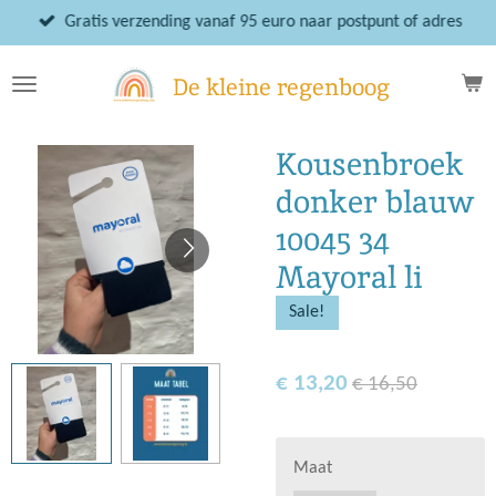
Ga
Gratis verzending vanaf 95 euro naar postpunt of adres
direct
naar
De kleine regenboog
de
hoofdinhoud
Kousenbroek
donker blauw
10045 34
Mayoral li
Sale!
€ 13,20
€ 16,50
Maat